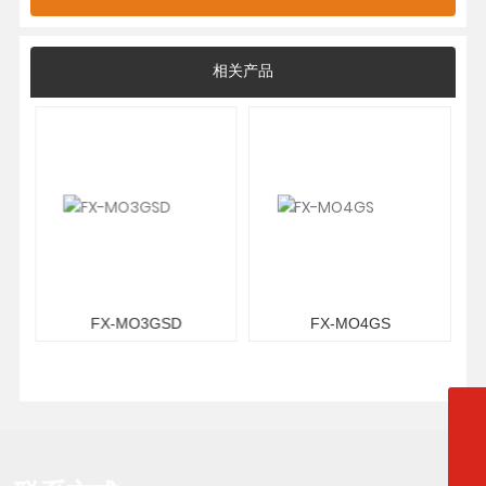
相关产品
FX-MO3GSD
FX-MO4GS
qyj@sxdfrhy.com
zxl@sxdfrhy.com